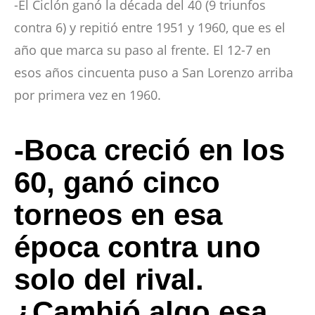
-El Ciclón ganó la década del 40 (9 triunfos
contra 6) y repitió entre 1951 y 1960, que es el
año que marca su paso al frente. El 12-7 en
esos años cincuenta puso a San Lorenzo arriba
por primera vez en 1960.
-Boca creció en los
60, ganó cinco
torneos en esa
época contra uno
solo del rival.
¿Cambió algo esa