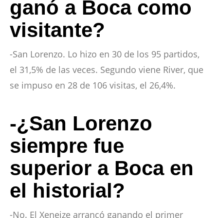
ganó a Boca como
visitante?
-San Lorenzo. Lo hizo en 30 de los 95 partidos,
el 31,5% de las veces. Segundo viene River, que
se impuso en 28 de 106 visitas, el 26,4%.
-¿San Lorenzo
siempre fue
superior a Boca en
el historial?
-No. El Xeneize arrancó ganando el primer