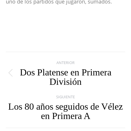
uno de los partidos que jugaron, sumados.
Navegación
ANTERIOR
entre
Dos Platense en Primera
Publicación
División
publicaciones
anterior:
SIGUIENTE
Los 80 años seguidos de Vélez
Publicación
en Primera A
siguiente: