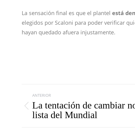
La sensación final es que el plantel
está den
elegidos por Scaloni para poder verificar qu
hayan quedado afuera injustamente.
Navegación
ANTERIOR
entre
La tentación de cambiar n
Publicación
lista del Mundial
publicaciones
anterior: