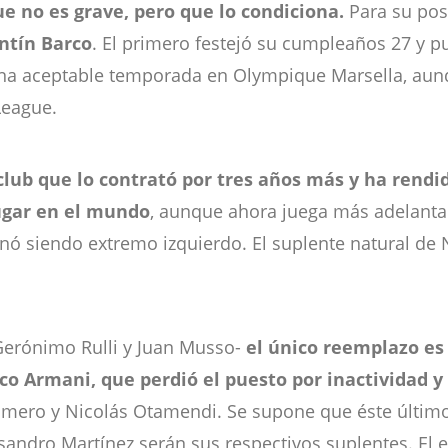
ue no es grave, pero que lo condiciona.
Para su posi
ntín Barco
. El primero festejó su cumpleaños 27 y p
una aceptable temporada en Olympique Marsella, aunq
League.
club que lo contrató por tres años más y ha rend
ugar en el mundo
, aunque ahora juega más adelantad
inó siendo extremo izquierdo. El suplente natural de 
 Gerónimo Rulli y Juan Musso-
el único reemplazo es
co Armani, que perdió el puesto por inactividad y
ero y Nicolás Otamendi. Se supone que éste último d
 Lisandro Martínez serán sus respectivos suplentes. El