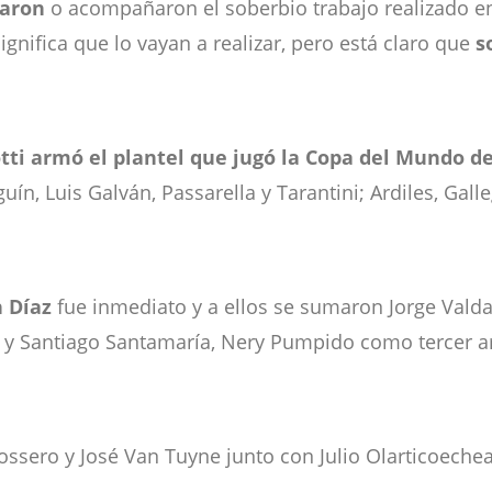
laron
o acompañaron el soberbio trabajo realizado e
ignifica que lo vayan a realizar, pero está claro que
so
ti armó el plantel que jugó la Copa del Mundo de 
lguín, Luis Galván, Passarella y Tarantini; Ardiles, Gal
 Díaz
fue inmediato y a ellos se sumaron Jorge Valdan
ón y Santiago Santamaría, Nery Pumpido como tercer a
ssero y José Van Tuyne junto con Julio Olarticoeche