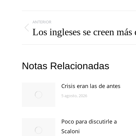
Navegación
ANTERIOR
entre
Los ingleses se creen más 
Publicación
publicaciones
anterior:
Notas Relacionadas
Crisis eran las de antes
5 agosto, 2026
Poco para discutirle a
Scaloni