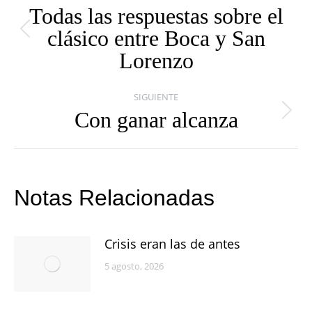
entre
Todas las respuestas sobre el
clásico entre Boca y San
publicaciones
Publicación
Lorenzo
anterior:
SIGUIENTE
Con ganar alcanza
Publicación
siguiente:
Notas Relacionadas
Crisis eran las de antes
5 agosto, 2026