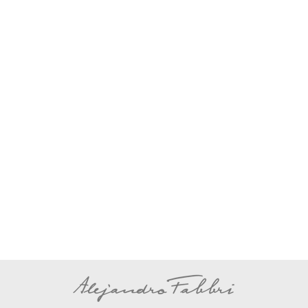
Alejandro Fabbri, confeso hincha Calamar,
y su sentir tras el ascenso de Platense al
Nacional. El corazón aguanta. Es duro,
porfiado, insiste en mantenerse firme y
saludable pese a los avatares de la vida.
En la Argentina, se sabe, las cosas casi
nunca son como uno quisiera. Muchas
mentiras, muchas desengaños, pocas
ilusiones que se…