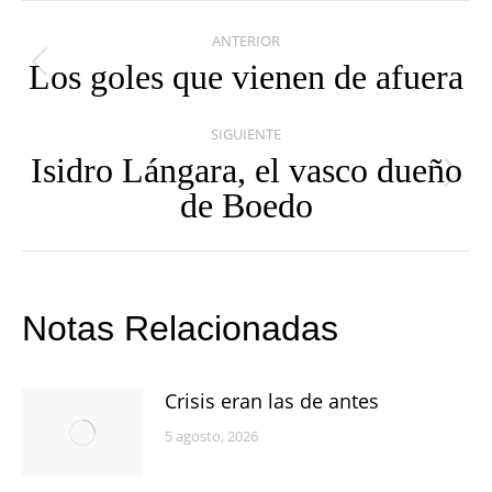
Navegación
ANTERIOR
entre
Los goles que vienen de afuera
Publicación
publicaciones
anterior:
SIGUIENTE
Isidro Lángara, el vasco dueño
Publicación
de Boedo
siguiente:
Notas Relacionadas
Crisis eran las de antes
5 agosto, 2026