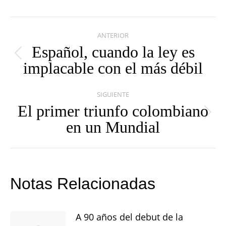
Navegación
ANTERIOR
entre
Español, cuando la ley es
Publicación
implacable con el más débil
publicaciones
anterior:
SIGUIENTE
El primer triunfo colombiano
Publicación
en un Mundial
siguiente:
Notas Relacionadas
A 90 años del debut de la