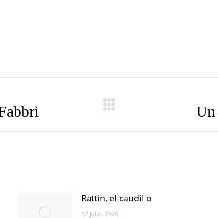
Fabbri
Un 
Publicación
siguiente:
Rattín, el caudillo
12 julio, 2026