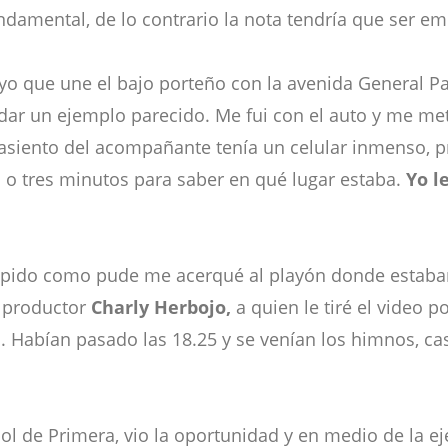
undamental, de lo contrario la nota tendría que ser emi
yo que une el bajo porteño con la avenida General P
ra dar un ejemplo parecido. Me fui con el auto y me me
l asiento del acompañante tenía un celular inmenso, p
 o tres minutos para saber en qué lugar estaba.
Yo l
 rápido como pude me acerqué al playón donde estaba
l productor
Charly Herbojo,
a quien le tiré el video po
j. Habían pasado las 18.25 y se venían los himnos, ca
útbol de Primera, vio la oportunidad y en medio de la 