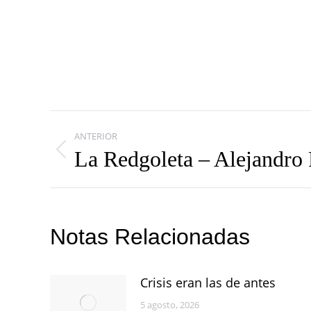
Navegación
ANTERIOR
entre
La Redgoleta – Alejandro 
Publicación
publicaciones
anterior:
Notas Relacionadas
Crisis eran las de antes
5 agosto, 2026