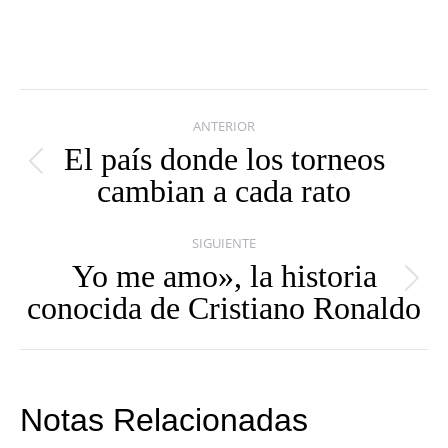
Navegación
ANTERIOR
entre
El país donde los torneos
Publicación
cambian a cada rato
publicaciones
anterior:
SIGUIENTE
Yo me amo», la historia
Publicación
conocida de Cristiano Ronaldo
siguiente:
Notas Relacionadas