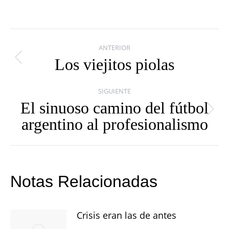
Navegación
ANTERIOR
entre
Los viejitos piolas
Publicación
publicaciones
anterior:
SIGUIENTE
El sinuoso camino del fútbol
Publicación
argentino al profesionalismo
siguiente:
Notas Relacionadas
Crisis eran las de antes