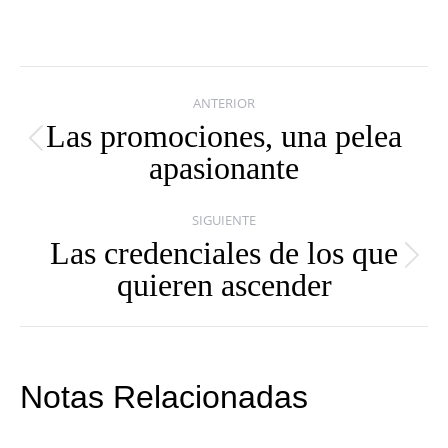
Navegación
ANTERIOR
entre
Las promociones, una pelea
Publicación
apasionante
publicaciones
anterior:
SIGUIENTE
Las credenciales de los que
Publicación
quieren ascender
siguiente:
Notas Relacionadas