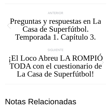
Navegación
ANTERIOR
entre
Preguntas y respuestas en La
Casa de Superfútbol.
publicaciones
Publicación
Temporada 1. Capítulo 3.
anterior:
SIGUIENTE
¡El Loco Abreu LA ROMPIÓ
TODA con el cuestionario de
Publicación
La Casa de Superfútbol!
siguiente:
Notas Relacionadas