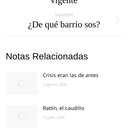
vigente
anterior:
SIGUIENTE
¿De qué barrio sos?
Publicación
siguiente:
Notas Relacionadas
Crisis eran las de antes
5 agosto, 2026
Rattín, el caudillo
12 julio, 2026