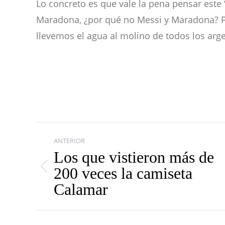
Lo concreto es que vale la pena pensar este 
Maradona, ¿por qué no Messi y Maradona? Por
llevemos el agua al molino de todos los arg
Navegación
ANTERIOR
entre
Los que vistieron más de
200 veces la camiseta
publicaciones
Publicación
Calamar
anterior: