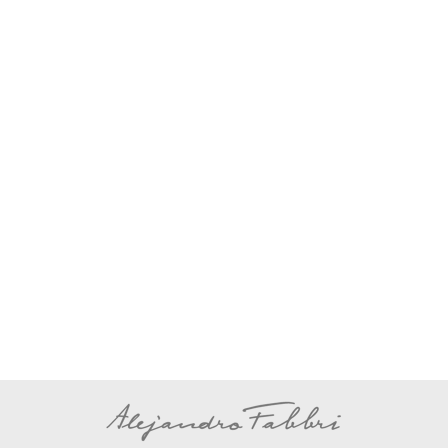
La Hora Calamar –
Programa Nº2
La Hora Calamar
Por
Alejandro Fabbri
8 febrero, 2018