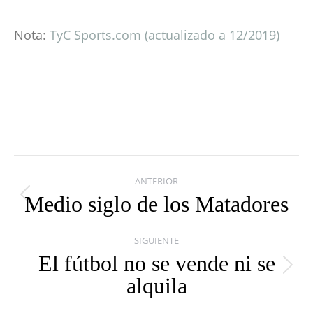
Nota:
TyC Sports.com (actualizado a 12/2019)
Navegación
ANTERIOR
entre
Medio siglo de los Matadores
Publicación
publicaciones
anterior:
SIGUIENTE
El fútbol no se vende ni se
Publicación
alquila
siguiente: