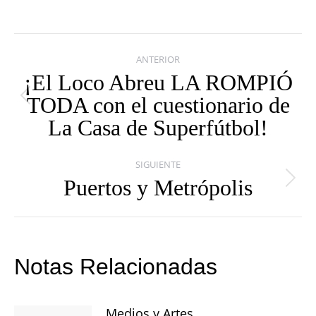
Navegación
ANTERIOR
entre
¡El Loco Abreu LA ROMPIÓ
TODA con el cuestionario de
publicaciones
Publicación
La Casa de Superfútbol!
anterior:
SIGUIENTE
Puertos y Metrópolis
Publicación
siguiente:
Notas Relacionadas
Medios y Artes