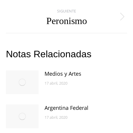
publicaciones
anterior:
SIGUIENTE
Peronismo
Publicación
siguiente:
Notas Relacionadas
Medios y Artes
17 abril, 2020
Argentina Federal
17 abril, 2020