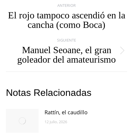
Navegación
ANTERIOR
entre
El rojo tampoco ascendió en la
Publicación
cancha (como Boca)
publicaciones
anterior:
SIGUIENTE
Manuel Seoane, el gran
Publicación
goleador del amateurismo
siguiente:
Notas Relacionadas
Rattín, el caudillo
12 julio, 2026