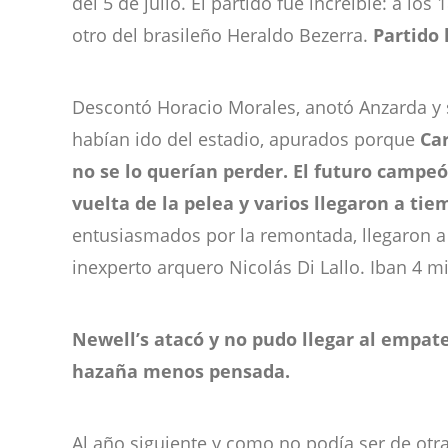
del 5 de julio. El partido fue increíble: a l
otro del brasileño Heraldo Bezerra.
Partido 
Descontó Horacio Morales, anotó Anzarda y so
habían ido del estadio, apurados porque
Ca
no se lo querían perder. El futuro campe
vuelta de la pelea y varios llegaron a tie
entusiasmados por la remontada, llegaron a 
inexperto arquero Nicolás Di Lallo. Iban 4 
Newell’s atacó y no pudo llegar al empate
hazaña menos pensada.
Al año siguiente y como no podía ser de otr