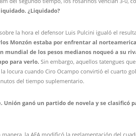
os 18m del segundo tiempo, los rosarinos vencían 3-0,
liquidado. ¿Liquidado?
bre la hora el defensor Luis Pulcini igualó el resul
rlos Monzón estaba por enfrentar al norteamerica
ón mundial de los pesos medianos noqueó a su riva
mpo para verlo.
Sin embargo, aquellos tatengues que 
la locura cuando Ciro Ocampo convirtió el cuarto go
minutos del tiempo suplementario.
. Unión ganó un partido de novela y se clasificó p
a manera, la AFA modificó la reglamentación del cuad