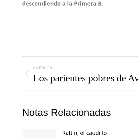
descendiendo a la Primera B.
Navegación
ANTERIOR
entre
Los parientes pobres de A
Publicación
publicaciones
anterior:
Notas Relacionadas
Rattín, el caudillo