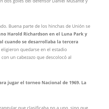
 con dos goles del defensor Daniel Musante y
tado. Buena parte de los hinchas de Unión se
no Harold Richardson en el Luna Park y
l cuando se desarrollaba la tercera
eligieron quedarse en el estadio
l con un cabezazo que descolocó al
ara jugar el torneo Nacional de 1969. La
rangular que clasificaba no a uno, sino que