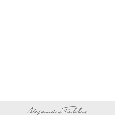
Archivo
,
Historia y Personajes
Por
Alejandro Fabbri
29 septiembre, 2024
Si hay un club que marque solamente con
su nombre aquellos años de hace un siglo
en el fútbol argentino, ése es Sportivo
Barracas. Surgido en una coqueta reunión
dentro del Salón Cavour el 30 de octubre
de 1913, quienes lo crearon imaginaron el
fútbol como prioridad, pero con centro en
lo social. No sería…