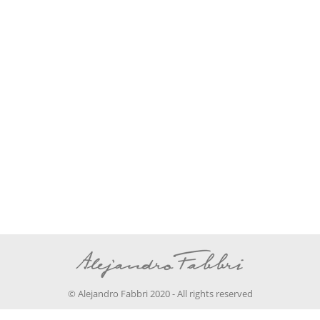
La Redgoleta – Alejandro
Fabbri
Entrevistas
Por
Alejandro Fabbri
24 junio, 2021
https://www.youtube.com/watch?
v=HUESg9CyTtQ
© Alejandro Fabbri 2020 - All rights reserved