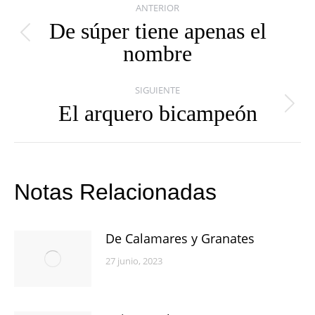
ANTERIOR
entre
De súper tiene apenas el
Publicación
nombre
publicaciones
anterior:
SIGUIENTE
El arquero bicampeón
Publicación
siguiente:
Notas Relacionadas
De Calamares y Granates
27 junio, 2023