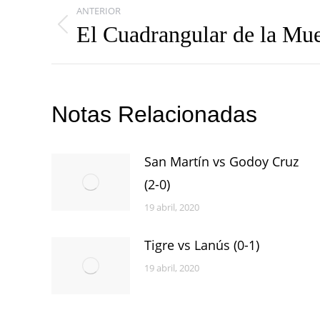
ANTERIOR
entre
El Cuadrangular de la Mu
Publicación
publicaciones
anterior:
Notas Relacionadas
San Martín vs Godoy Cruz
(2-0)
19 abril, 2020
Tigre vs Lanús (0-1)
19 abril, 2020