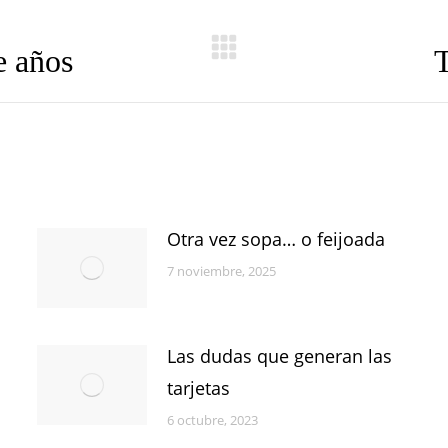
e años
T
Publicación
siguiente:
Otra vez sopa… o feijoada
7 noviembre, 2025
Las dudas que generan las
tarjetas
6 octubre, 2023