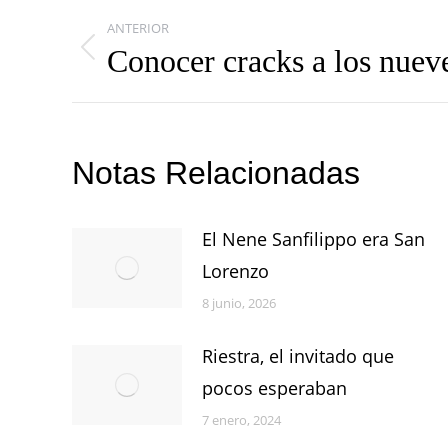
Navegación
ANTERIOR
entre
Conocer cracks a los nuev
Publicación
publicaciones
anterior:
Notas Relacionadas
El Nene Sanfilippo era San
Lorenzo
8 junio, 2026
Riestra, el invitado que
pocos esperaban
7 enero, 2024