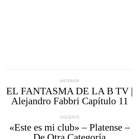
Navegación
ANTERIOR
entre
EL FANTASMA DE LA B TV |
Publicación
Alejandro Fabbri Capítulo 11
publicaciones
anterior:
SIGUIENTE
«Este es mi club» – Platense –
Publicación
De Otra Categoría