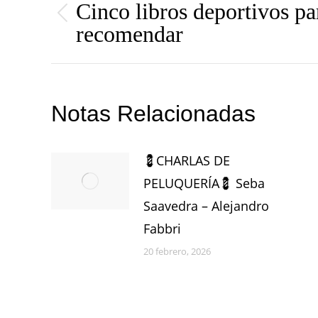
entre
Cinco libros deportivos pa
Publicación
recomendar
publicaciones
anterior:
Notas Relacionadas
💈CHARLAS DE
PELUQUERÍA💈 Seba
Saavedra – Alejandro
Fabbri
20 febrero, 2026