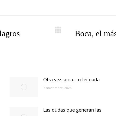
lagros
Boca, el má
Publicación
siguiente:
Otra vez sopa… o feijoada
7 noviembre, 2025
Las dudas que generan las