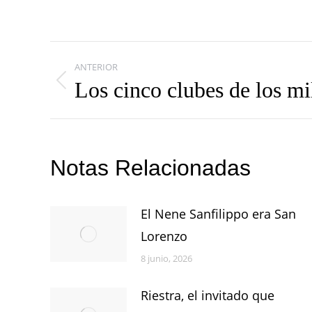
Navegación
ANTERIOR
entre
Los cinco clubes de los mi
Publicación
publicaciones
anterior:
Notas Relacionadas
El Nene Sanfilippo era San
Lorenzo
8 junio, 2026
Riestra, el invitado que