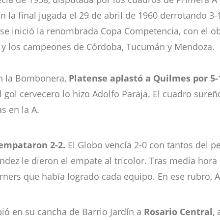
la final jugada el 29 de abril de 1960 derrotando 3-
e inició la renombrada Copa Competencia, con el obj
 B y los campeones de Córdoba, Tucumán y Mendoza.
 En la Bombonera,
Platense aplastó a Quilmes por 5-
El gol cervecero lo hizo Adolfo Paraja. El cuadro sur
s en la A.
empataron 2-2.
El Globo vencía 2-0 con tantos del 
ández le dieron el empate al tricolor. Tras media hor
córners que había logrado cada equipo. En ese rubro,
bió en su cancha de Barrio Jardín a
Rosario Central
,