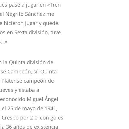
és pasé a jugar en «Tren
 el Negrito Sánchez me
e hicieron jugar y quedé.
s en Sexta división, tuve
os…»
n la Quinta división de
nse Campeón, sí. Quinta
9, Platense campeón de
jueves y estaba a
l reconocido Miguel Ángel
, el 25 de mayo de 1941,
 Crespo por 2-0, con goles
lía 36 años de existencia