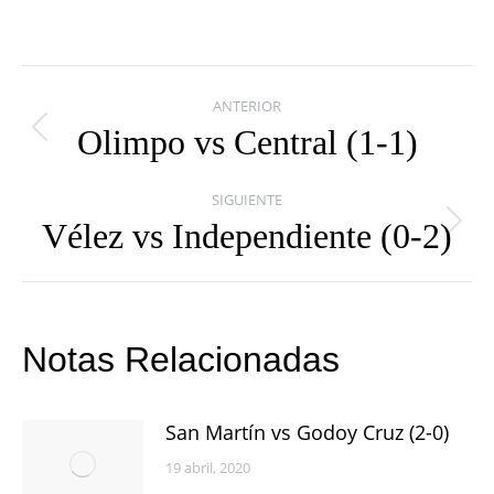
Navegación
ANTERIOR
entre
Olimpo vs Central (1-1)
Publicación
publicaciones
anterior:
SIGUIENTE
Vélez vs Independiente (0-2)
Publicación
siguiente:
Notas Relacionadas
San Martín vs Godoy Cruz (2-0)
19 abril, 2020