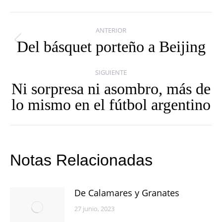
Navegación
ANTERIOR
entre
Del básquet porteño a Beijing
Publicación
publicaciones
anterior:
SIGUIENTE
Ni sorpresa ni asombro, más de
Publicación
lo mismo en el fútbol argentino
siguiente:
Notas Relacionadas
De Calamares y Granates
27 junio, 2023