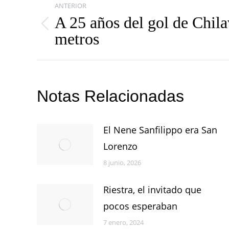
ANTERIOR
entre
A 25 años del gol de Chila
Publicación
metros
publicaciones
anterior:
Notas Relacionadas
El Nene Sanfilippo era San
Lorenzo
8 junio, 2026
Riestra, el invitado que
pocos esperaban
7 enero, 2024