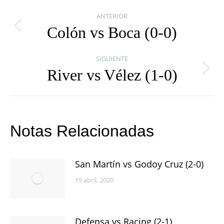
Navegación
ANTERIOR
entre
Colón vs Boca (0-0)
Publicación
publicaciones
anterior:
SIGUIENTE
River vs Vélez (1-0)
Publicación
siguiente:
Notas Relacionadas
San Martín vs Godoy Cruz (2-0)
19 abril, 2020
Defensa vs Racing (2-1)