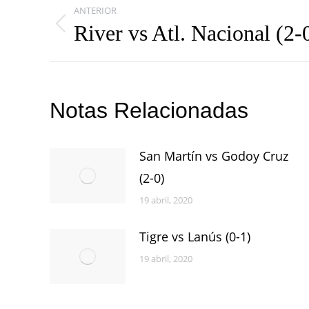
ANTERIOR
entre
River vs Atl. Nacional (2-
Publicación
publicaciones
anterior:
Notas Relacionadas
San Martín vs Godoy Cruz
(2-0)
19 abril, 2020
Tigre vs Lanús (0-1)
19 abril, 2020