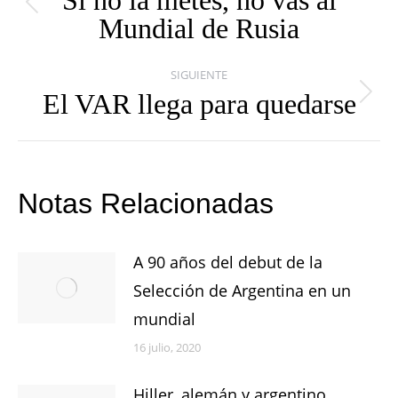
Publicación
Mundial de Rusia
publicaciones
anterior:
SIGUIENTE
El VAR llega para quedarse
Publicación
siguiente:
Notas Relacionadas
A 90 años del debut de la
Selección de Argentina en un
mundial
16 julio, 2020
Hiller, alemán y argentino,