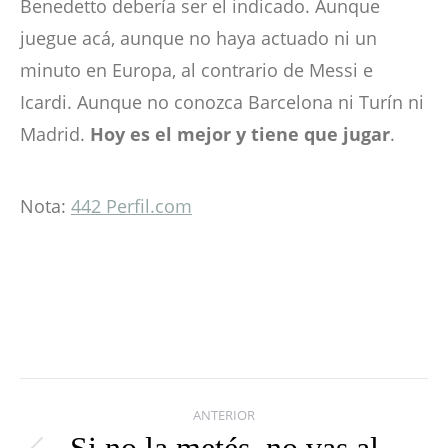
Benedetto debería ser el indicado. Aunque
juegue acá, aunque no haya actuado ni un
minuto en Europa, al contrario de Messi e
Icardi. Aunque no conozca Barcelona ni Turín ni
Madrid.
Hoy es el mejor y tiene que jugar
.
Nota:
442 Perfil.com
Navegación
ANTERIOR
entre
Si no la metés, no vas al