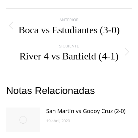
Navegación
ANTERIOR
entre
Boca vs Estudiantes (3-0)
Publicación
publicaciones
anterior:
SIGUIENTE
River 4 vs Banfield (4-1)
Publicación
siguiente:
Notas Relacionadas
San Martín vs Godoy Cruz (2-0)
19 abril, 2020