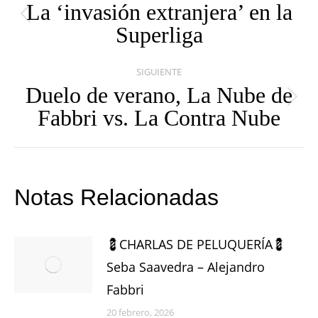
entre
La ‘invasión extranjera’ en la
Publicación
Superliga
publicaciones
anterior:
SIGUIENTE
Duelo de verano, La Nube de
Publicación
Fabbri vs. La Contra Nube
siguiente:
Notas Relacionadas
💈CHARLAS DE PELUQUERÍA💈
Seba Saavedra – Alejandro
Fabbri
20 febrero, 2026