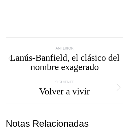
Navegación
ANTERIOR
entre
Lanús-Banfield, el clásico del
Publicación
nombre exagerado
publicaciones
anterior:
SIGUIENTE
Volver a vivir
Publicación
siguiente:
Notas Relacionadas